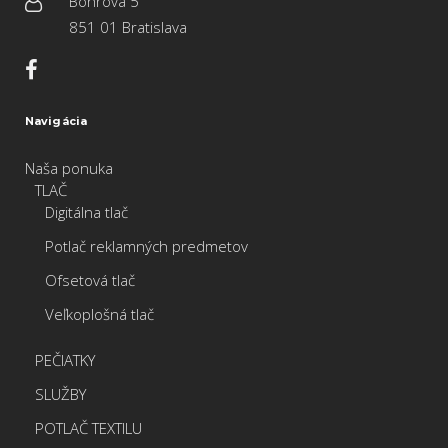
Bohrova 5
851 01 Bratislava
Navigácia
Naša ponuka
TLAČ
Digitálna tlač
Potlač reklamných predmetov
Ofsetová tlač
Veľkoplošná tlač
PEČIATKY
SLUŽBY
POTLAČ TEXTILU