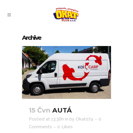
Archive
15 Čvn
AUTÁ
Posted at 13:36h
in
by
Okat074
0
Comments
0
Likes